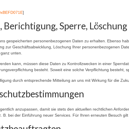
0x­BEF­D071E
]
, Berichtigung, Sperre, Löschun
i uns gespeicherten personenbezogenen Daten zu erhalten. Ebenso hab
g zur Geschäftsabwicklung, Löschung Ihrer personenbezogenen Daten
 ganz unten.
 werden kann, müssen diese Daten zu Kontrollzwecken in einer Sperrda
rungsverpflichtung besteht. Soweit eine solche Verpflichtung besteht, 
ligung durch entsprechende Mitteilung an uns mit Wirkung für die Zuk
nschutzbestimmungen
egentlich anzupassen, damit sie stets den aktuellen rechtlichen Anfor
. B. bei der Einführung neuer Services. Für Ihren erneuten Besuch gil
utzbeauftragten