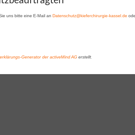
e uns bitte eine E-Mail an
Datenschutz@kieferchirurgie-kassel.de
ode
erklärungs-Generator der activeMind AG
erstellt.