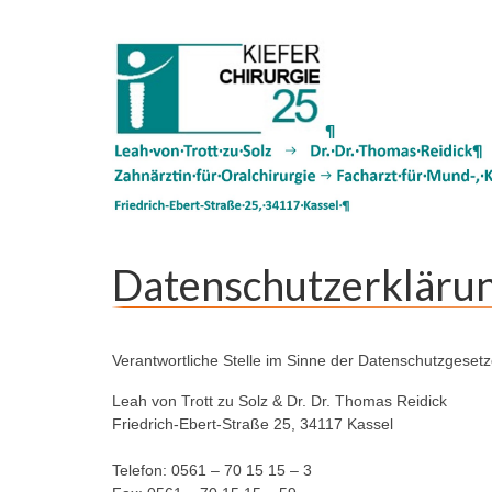
Datenschutzerkläru
Verantwortliche Stelle im Sinne der Datenschutzgesetze
Leah von Trott zu Solz & Dr. Dr. Tho­mas Rei­dick
Fried­rich-Ebert-Stra­ße 25, 34117 Kas­sel
Te­le­fon: 0561 – 70 15 15 – 3